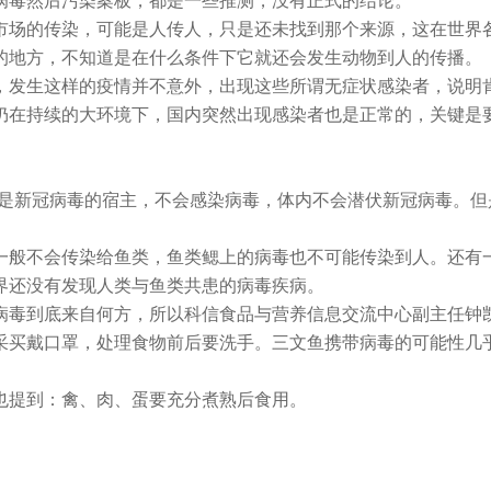
病毒然后污染案板，都是一些推测，没有正式的结论。
市场的传染，可能是人传人，只是还未找到那个来源，这在世界
的地方，不知道是在什么条件下它就还会发生动物到人的传播。
，发生这样的疫情并不意外，出现这些所谓无症状感染者，说明
仍在持续的大环境下，国内突然出现感染者也是正常的，关键是
不是新冠病毒的宿主，不会感染病毒，体内不会潜伏新冠病毒。但
一般不会传染给鱼类，鱼类鳃上的病毒也不可能传染到人。还有
界还没有发现人类与鱼类共患的病毒疾病。
病毒到底来自何方，所以科信食品与营养信息交流中心副主任钟
采买戴口罩，处理食物前后要洗手。三文鱼携带病毒的可能性几
也提到：禽、肉、蛋要充分煮熟后食用。